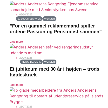
03/10/2025
EJENDOMSSERVICE
VÆRDIER
”For en gammel reklamemand spiller
ordene Passion og Pensionist sammen”
Læs mere
22/09/2025
MEDARBEJDERE
VÆRDIER
Et jubilæum med 30 år i højden – trods
højdeskræk
Læs mere
21/07/2025