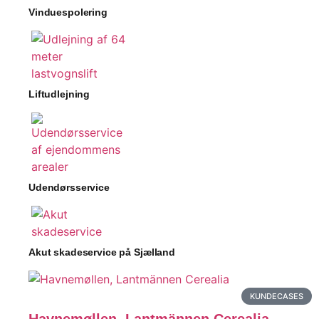
Vinduespolering
Liftudlejning
Udendørsservice
Akut skadeservice på Sjælland
KUNDECASES
Havnemøllen, Lantmännen Cerealia