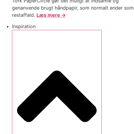
Tork PaperCircle gør det muligt at indsamle og
genanvende brugt håndpapir, som normalt ender som
restaffald.
Læs mere →
Inspiration