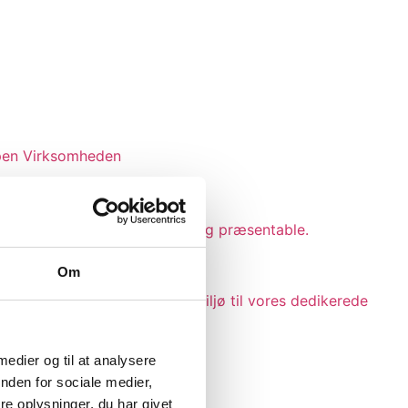
en Virksomheden
arealer altid fremstår flotte og præsentable.
Om
d – og for et trygt arbejdsmiljø til vores dedikerede
 medier og til at analysere
nden for sociale medier,
rksomheden.
e oplysninger, du har givet