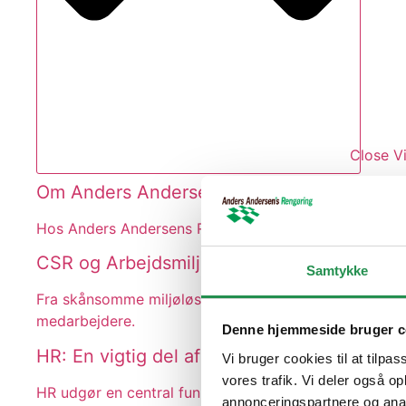
Close V
Om Anders Andersen
Hos Anders Andersens Rengøring tilbyder vi et bredt u
CSR og Arbejdsmiljø
Samtykke
Fra skånsomme miljøløsninger til et solidt samfundsan
medarbejdere.
Denne hjemmeside bruger c
HR: En vigtig del af Anders Andersen
Vi bruger cookies til at tilpas
vores trafik. Vi deler også 
HR udgør en central funktion for Anders Andersens R
annonceringspartnere og anal