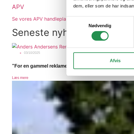
dem, eller som de har indsaml
APV
Se vores APV handleplaner her.
Samtykkevalg
Nødvendig
Seneste nyheder
03/10/2025
Afvis
”For en gammel reklamemand spiller ordene Passion
Læs mere