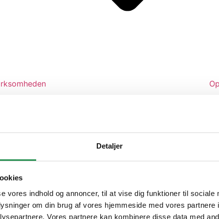
irksomheden
Op
dvalg af rengørings- og serviceydelser, som sikrer, at dine 
Detaljer
svar gennem CSR og ESG, arbejder vi for en grønnere fremti
ookies
se vores indhold og annoncer, til at vise dig funktioner til sociale
oplysninger om din brug af vores hjemmeside med vores partnere i
engøring. Afdelingen har en vidt omfavnende funktion i vi
ysepartnere. Vores partnere kan kombinere disse data med andr