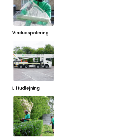
Vinduespolering
Liftudlejning