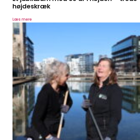
højdeskræk
Læs mere