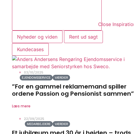
Close Inspiratio
Nyheder og viden
Rent ud sagt
Kundecases
03/10/2025
EJENDOMSSERVICE
VÆRDIER
”For en gammel reklamemand spiller
ordene Passion og Pensionist sammen”
Læs mere
22/09/2025
MEDARBEJDERE
VÆRDIER
Et jubilæum med 30 år i højden – trods