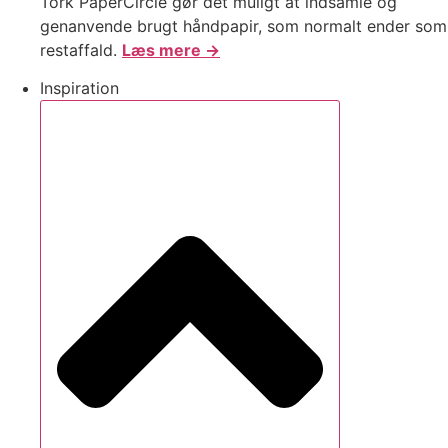
Tork PaperCircle gør det muligt at indsamle og
genanvende brugt håndpapir, som normalt ender som
restaffald.
Læs mere →
Inspiration