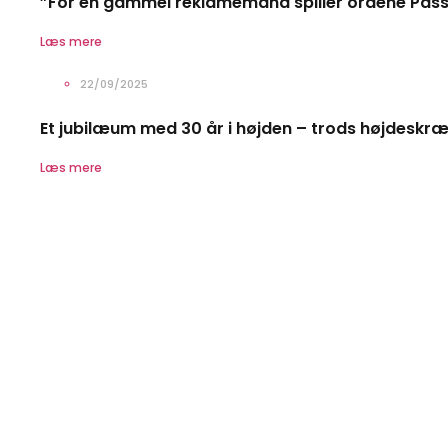
”For en gammel reklamemand spiller ordene Pas
Læs mere
22/09/2025
Et jubilæum med 30 år i højden – trods højdeskr
Læs mere