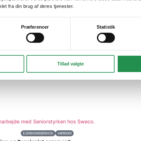
et fra din brug af deres tjenester.
dvalg af rengørings- og serviceydelser, som sikrer, at dine 
Præferencer
Statistik
svar gennem CSR og ESG, arbejder vi for en grønnere fremti
Tillad valgte
engøring. Afdelingen har en vidt omfavnende funktion i vi
EJENDOMSSERVICE
VÆRDIER