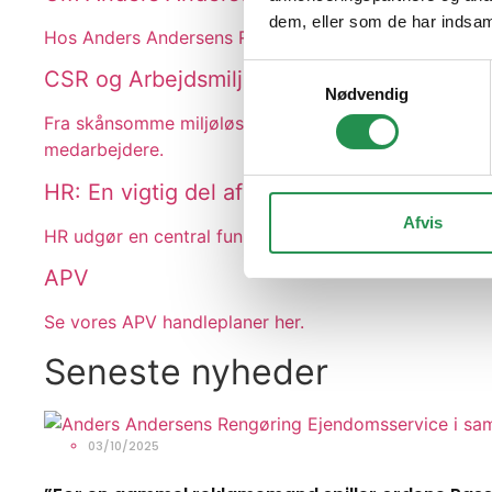
dem, eller som de har indsaml
Hos Anders Andersens Rengøring tilbyder vi et bredt u
Samtykkevalg
CSR og Arbejdsmiljø
Nødvendig
Fra skånsomme miljøløsninger til et solidt samfundsan
medarbejdere.
HR: En vigtig del af Anders Andersen
Afvis
HR udgør en central funktion for Anders Andersens R
APV
Se vores APV handleplaner her.
Seneste nyheder
03/10/2025