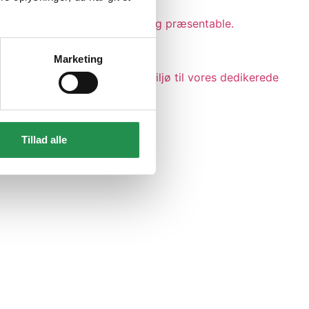
arealer altid fremstår flotte og præsentable.
Marketing
d – og for et trygt arbejdsmiljø til vores dedikerede
Tillad alle
rksomheden.