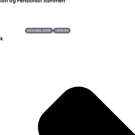
sion og Pensionist sammen”
MEDARBEJDERE
VÆRDIER
æk