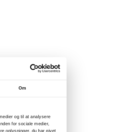
Om
 medier og til at analysere
en Virksomheden
nden for sociale medier,
e oplysninger, du har givet