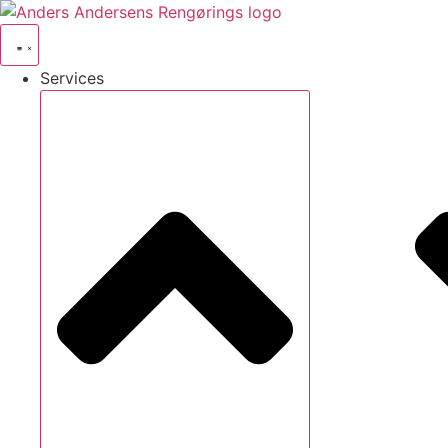
Videre
til
indhold
Services