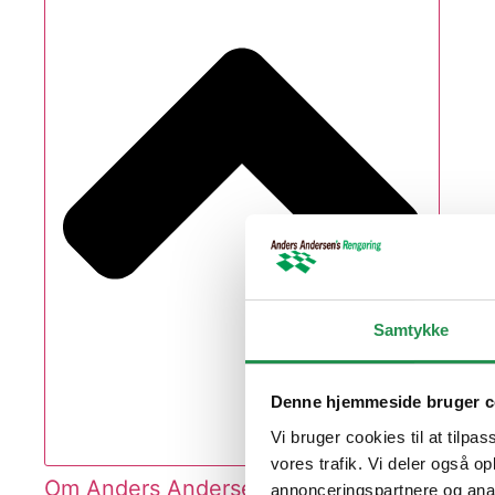
Samtykke
Denne hjemmeside bruger c
Vi bruger cookies til at tilpas
Close V
vores trafik. Vi deler også 
Om Anders Andersen
annonceringspartnere og anal